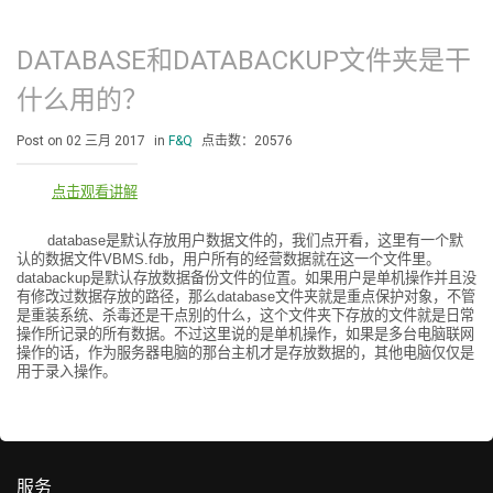
DATABASE和DATABACKUP文件夹是干
什么用的？
Post on 02 三月 2017
in
F&Q
点击数：20576
点击观看讲解
database
是默认存放用户数据文件的，我们点开看，这里有一个默
认的数据文件
VBMS.fdb
，用户所有的经营数据就在这一个文件里。
databackup
是默认存放数据备份文件的位置。如果用户是单机操作并且没
有修改过数据存放的路径，那么
database
文件夹就是重点保护对象，不管
是重装系统、杀毒还是干点别的什么，这个文件夹下存放的文件就是日常
操作所记录的所有数据。不过这里说的是单机操作，如果是多台电脑联网
操作的话，作为服务器电脑的那台主机才是存放数据的，其他电脑仅仅是
用于录入操作。
服务